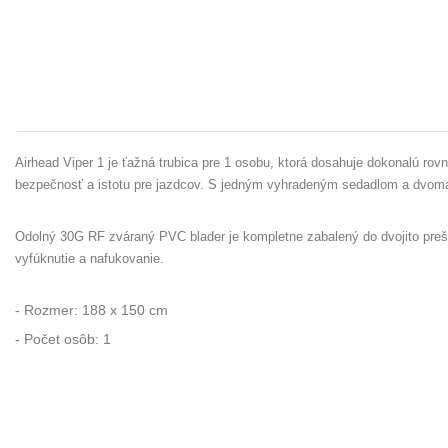
Airhead Viper 1 je ťažná trubica pre 1 osobu, ktorá dosahuje dokonalú rov
bezpečnosť a istotu pre jazdcov. S jedným vyhradeným sedadlom a dvoma 
Odolný 30G RF zváraný PVC blader je kompletne zabalený do dvojito preši
vyfúknutie a nafukovanie.
- Rozmer: 188 x 150 cm
- Počet osôb: 1