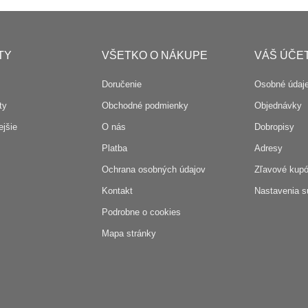
TY
VŠETKO O NÁKUPE
VÁŠ ÚČE
Doručenie
Osobné údaj
ty
Obchodné podmienky
Objednávky
jšie
O nás
Dobropisy
Platba
Adresy
Ochrana osobných údajov
Zľavové kup
Kontakt
Nastavenia s
Podrobne o cookies
Mapa stránky