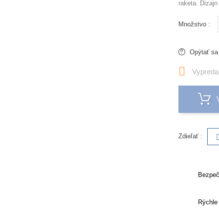
raketa. Dizajn
Množstvo :
Opýtať sa

Vypreda
Zdieľať :
Bezpeč
Rýchle