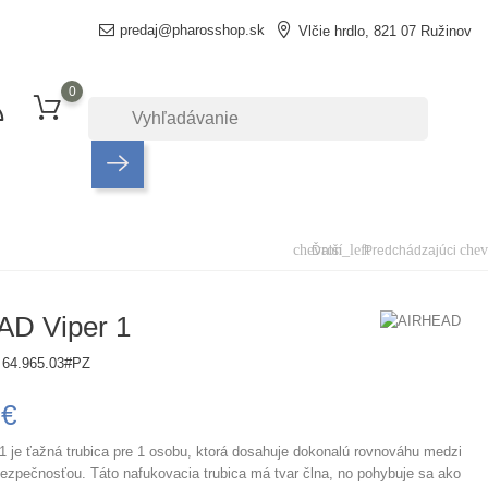
predaj@pharosshop.sk
Vlčie hrdlo, 821 07 Ružinov
0
chevron_left
chev
Ďalší
Predchádzajúci
D Viper 1
64.965.03#PZ
 €
 1 je ťažná trubica pre 1 osobu, ktorá dosahuje dokonalú rovnováhu medzi
bezpečnosťou. Táto nafukovacia trubica má tvar člna, no pohybuje sa ako