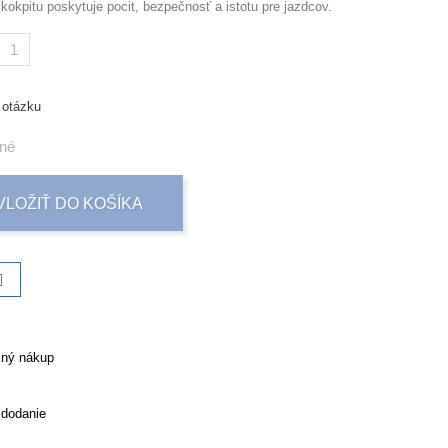
 kokpitu poskytuje pocit, bezpečnosť a istotu pre jazdcov.
 otázku
né
VLOŽIŤ DO KOŠÍKA
ný nákup
 dodanie