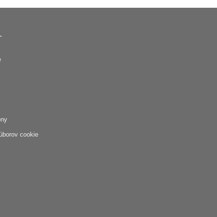
T
e
óny
úborov cookie