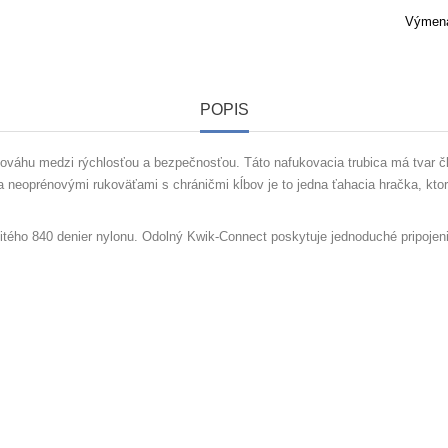
Výmena
POPIS
nováhu medzi rýchlosťou a bezpečnosťou. Táto nafukovacia trubica má tvar čl
neoprénovými rukoväťami s chráničmi kĺbov je to jedna ťahacia hračka, ktor
tého 840 denier nylonu. Odolný Kwik-Connect poskytuje jednoduché pripojeni