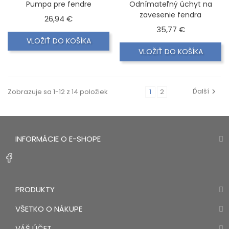
Pumpa pre fendre
Odnímateľný úchyt na
zavesenie fendra
Cena
26,94 €
Model 33.208.05 (260mm)
Cena
35,77 €
VLOŽIŤ DO KOŠÍKA
Úchyt na upevnenie košíkov
VLOŽIŤ DO KOŠÍKA
Svorka na spojenie košíkov
Ďalší
Zobrazuje sa 1-12 z 14 položiek
1
2
INFORMÁCIE O E-SHOPE
PRODUKTY
VŠETKO O NÁKUPE
VÁŠ ÚČET