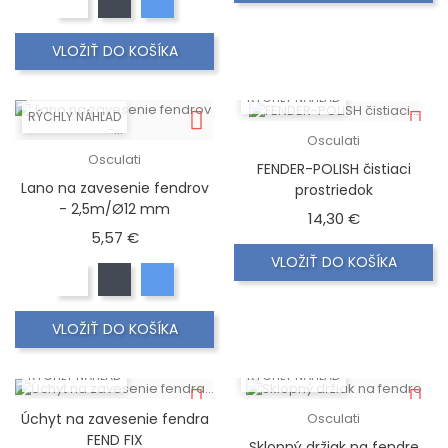
VLOŽIŤ DO KOŠÍKA
RÝCHLY NÁHĽAD
RÝCHLY NÁHĽAD
Osculati
Osculati
FENDER-POLISH čistiaci
Lano na zavesenie fendrov
prostriedok
- 2,5m/Ø12 mm
Cena
14,30 €
Cena
5,57 €
VLOŽIŤ DO KOŠÍKA
VLOŽIŤ DO KOŠÍKA
RÝCHLY NÁHĽAD
RÝCHLY NÁHĽAD
Úchyt na zavesenie fendra
Osculati
FEND FIX
Sklopný držiak na fendre