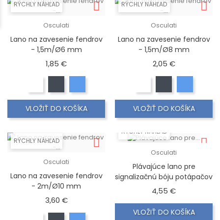
RÝCHLY NÁHĽAD
RÝCHLY NÁHĽAD
Osculati
Osculati
Lano na zavesenie fendrov
Lano na zavesenie fendrov
- 1,5m/Ø6 mm
- 1,5m/Ø8 mm
Cena
Cena
1,85 €
2,05 €
VLOŽIŤ DO KOŠÍKA
VLOŽIŤ DO KOŠÍKA
RÝCHLY NÁHĽAD
RÝCHLY NÁHĽAD
Osculati
Osculati
Plávajúce lano pre
Lano na zavesenie fendrov
signalizačnú bóju potápačov
- 2m/Ø10 mm
Cena
4,55 €
Cena
3,60 €
VLOŽIŤ DO KOŠÍKA