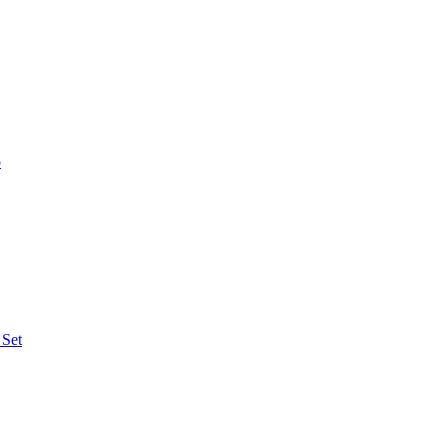
o
 Set