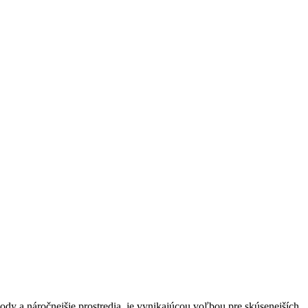
ody a náročnejšie prostredia, je vynikajúcou voľbou pre skúsenejších