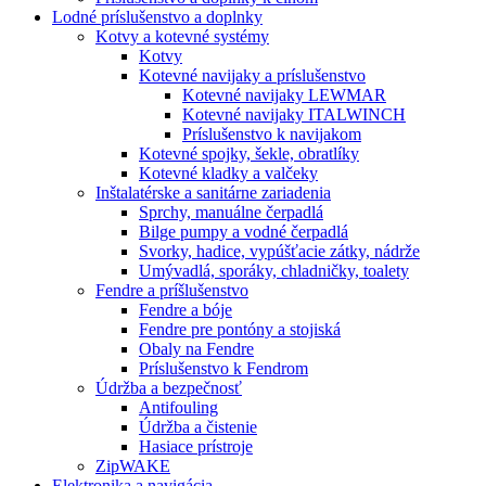
Lodné príslušenstvo a doplnky
Kotvy a kotevné systémy
Kotvy
Kotevné navijaky a príslušenstvo
Kotevné navijaky LEWMAR
Kotevné navijaky ITALWINCH
Príslušenstvo k navijakom
Kotevné spojky, šekle, obratlíky
Kotevné kladky a valčeky
Inštalatérske a sanitárne zariadenia
Sprchy, manuálne čerpadlá
Bilge pumpy a vodné čerpadlá
Svorky, hadice, vypúšťacie zátky, nádrže
Umývadlá, sporáky, chladničky, toalety
Fendre a príšlušenstvo
Fendre a bóje
Fendre pre pontóny a stojiská
Obaly na Fendre
Príslušenstvo k Fendrom
Údržba a bezpečnosť
Antifouling
Údržba a čistenie
Hasiace prístroje
ZipWAKE
Elektronika a navigácia