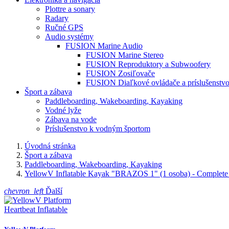
Plottre a sonary
Radary
Ručné GPS
Audio systémy
FUSION Marine Audio
FUSION Marine Stereo
FUSION Reproduktory a Subwoofery
FUSION Zosiľovače
FUSION Diaľkové ovládače a príslušenstv
Šport a zábava
Paddleboarding, Wakeboarding, Kayaking
Vodné lyže
Zábava na vode
Príslušenstvo k vodným športom
Úvodná stránka
Šport a zábava
Paddleboarding, Wakeboarding, Kayaking
YellowV Inflatable Kayak "BRAZOS 1" (1 osoba) - Complete
chevron_left
Ďalší