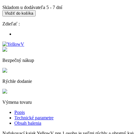
Skladom u dodávateľa 5 - 7 dní
Vložiť do košíka
Zdieľať :
Bezpečný nákup
Rýchle dodanie
Výmena tovaru
Popis
Technické parametre
Obsah balenia
Nafukovací kajak YellowV pre 1 osobu je veľmi rýchly a obratný kajak