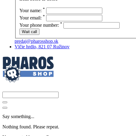
*
Your name:
*
Your email:
*
Your phone number:
predaj@pharosshop.sk
Vlčie hrdlo, 821 07 Ružinov
Say something...
Nothing found. Please repeat.