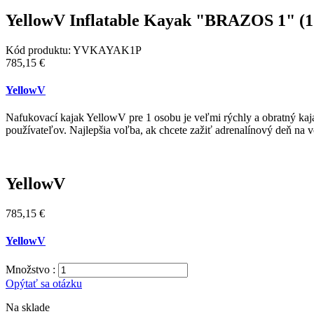
YellowV Inflatable Kayak "BRAZOS 1" (1 
Kód produktu:
YVKAYAK1P
785,15 €
YellowV
Nafukovací kajak YellowV pre 1 osobu je veľmi rýchly a obratný kajak
používateľov. Najlepšia voľba, ak chcete zažiť adrenalínový deň na 
YellowV
785,15 €
YellowV
Množstvo :
Opýtať sa otázku
Na sklade