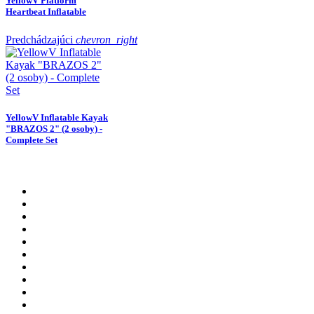
YellowV Platform
Heartbeat Inflatable
Predchádzajúci
chevron_right
YellowV Inflatable Kayak
"BRAZOS 2" (2 osoby) -
Complete Set