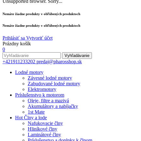
Unsupported browser. Sorry...
Nemáte žiadne produkty v obľúbených produktoch
Nemáte žiadne produkty v obľúbených produktoch
Prihlásiť sa
Vytvoriť účet
Prázdny košík
0
Vyhľadávanie
+421911233202
predaj@pharosshop.sk
Lodné motory
Závesné lodné motory
Zabudované lodné motory
Elektromotory
Príslušenstvo k motorom
Oleje, filtre a mazivá
Akumulátory a nabíjačky
1st Mate
Hot
Člny a lode
Nafukovacie člny
Hliníkové člny
Laminátové člny
Príslušenstvo a doplnky k člnom