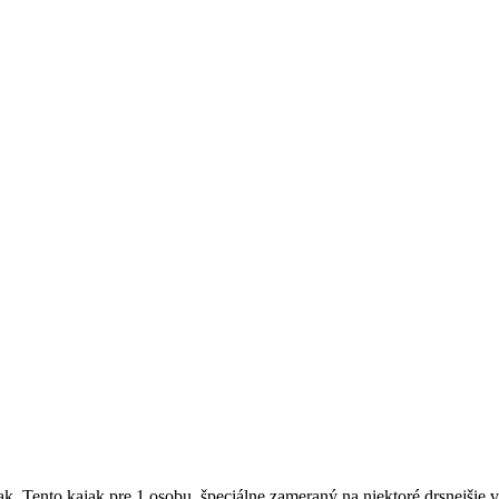
. Tento kajak pre 1 osobu, špeciálne zameraný na niektoré drsnejšie v