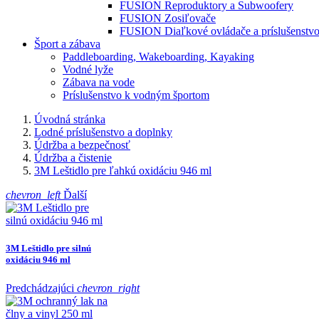
FUSION Reproduktory a Subwoofery
FUSION Zosiľovače
FUSION Diaľkové ovládače a príslušenstv
Šport a zábava
Paddleboarding, Wakeboarding, Kayaking
Vodné lyže
Zábava na vode
Príslušenstvo k vodným športom
Úvodná stránka
Lodné príslušenstvo a doplnky
Údržba a bezpečnosť
Údržba a čistenie
3M Leštidlo pre ľahkú oxidáciu 946 ml
chevron_left
Ďalší
3M Leštidlo pre silnú
oxidáciu 946 ml
Predchádzajúci
chevron_right