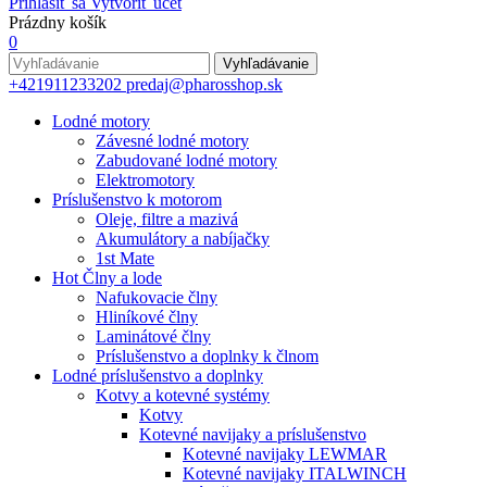
Prihlásiť sa
Vytvoriť účet
Prázdny košík
0
Vyhľadávanie
+421911233202
predaj@pharosshop.sk
Lodné motory
Závesné lodné motory
Zabudované lodné motory
Elektromotory
Príslušenstvo k motorom
Oleje, filtre a mazivá
Akumulátory a nabíjačky
1st Mate
Hot
Člny a lode
Nafukovacie člny
Hliníkové člny
Laminátové člny
Príslušenstvo a doplnky k člnom
Lodné príslušenstvo a doplnky
Kotvy a kotevné systémy
Kotvy
Kotevné navijaky a príslušenstvo
Kotevné navijaky LEWMAR
Kotevné navijaky ITALWINCH