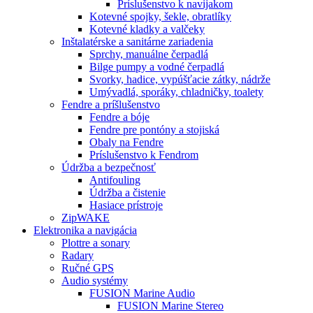
Príslušenstvo k navijakom
Kotevné spojky, šekle, obratlíky
Kotevné kladky a valčeky
Inštalatérske a sanitárne zariadenia
Sprchy, manuálne čerpadlá
Bilge pumpy a vodné čerpadlá
Svorky, hadice, vypúšťacie zátky, nádrže
Umývadlá, sporáky, chladničky, toalety
Fendre a príšlušenstvo
Fendre a bóje
Fendre pre pontóny a stojiská
Obaly na Fendre
Príslušenstvo k Fendrom
Údržba a bezpečnosť
Antifouling
Údržba a čistenie
Hasiace prístroje
ZipWAKE
Elektronika a navigácia
Plottre a sonary
Radary
Ručné GPS
Audio systémy
FUSION Marine Audio
FUSION Marine Stereo