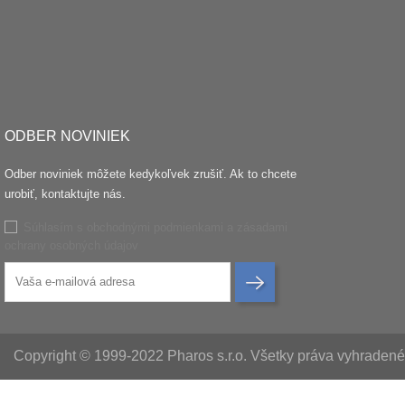
ODBER NOVINIEK
Odber noviniek môžete kedykoľvek zrušiť. Ak to chcete
urobiť, kontaktujte nás.
Súhlasím s obchodnými podmienkami a zásadami
ochrany osobných údajov
Copyright © 1999-2022 Pharos s.r.o. Všetky práva vyhraden