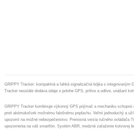
GRIPPY Tracker: kompaktná a ľahká signalizačná bójka s integrovaným G
Tracker neustále dodáva údaje o polohe GPS, prílive a odlive, unášaní ko
GRIPPY Tracker kombinuje výkonný GPS prijímač a mechaniku schopnú sam
proti akémukoľvek možnému falošnému poplachu. Veľmi jednoduchý a užívat
upozorní na možné nebezpečenstvo. Prenosná verzia ručného ovládača Track
upozornenia na váš smartfón. Systém ABR, medzné zaťaženie kotvovej bóje