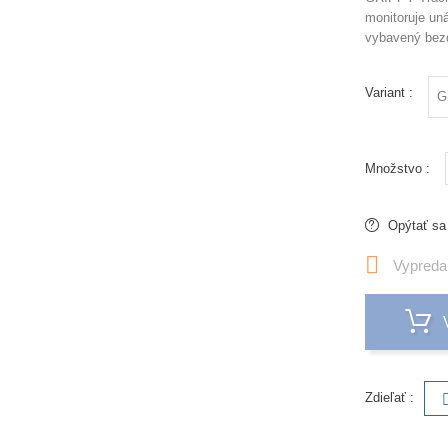
monitoruje un
vybavený bez
Variant :
Množstvo :
Opýtať sa

Vypreda
Zdieľať :