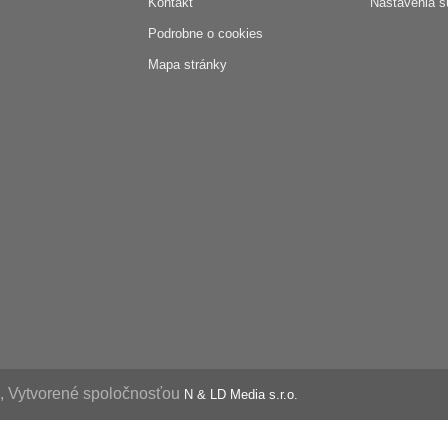
Kontakt
Nastavenia s
Podrobne o cookies
Mapa stránky
é, Vytvorené spoločnosťou
N & LD Media s.r.o.