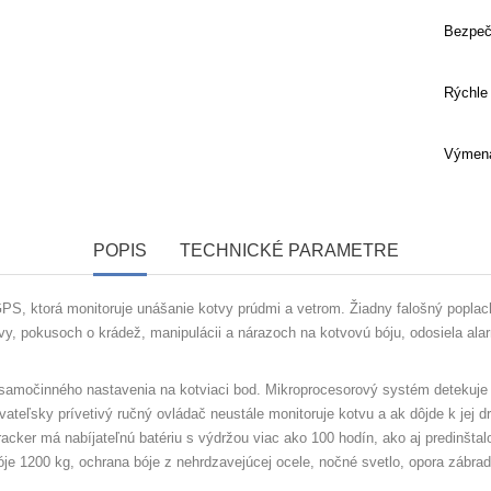
Bezpeč
Rýchle
Výmena
POPIS
TECHNICKÉ PARAMETRE
PS, ktorá monitoruje unášanie kotvy prúdmi a vetrom. Žiadny falošný pop
tvy, pokusoch o krádež, manipulácii a nárazoch na kotvovú bóju, odosiela al
očinného nastavenia na kotviaci bod. Mikroprocesorový systém detekuje prí
eľsky prívetivý ručný ovládač neustále monitoruje kotvu a ak dôjde k jej d
er má nabíjateľnú batériu s výdržou viac ako 100 hodín, ako aj predinštalov
 1200 kg, ochrana bóje z nehrdzavejúcej ocele, nočné svetlo, opora zábradli