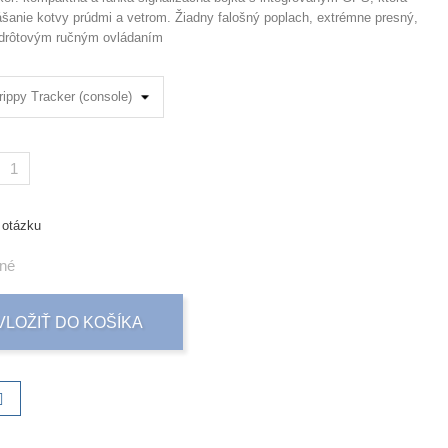
ášanie kotvy prúdmi a vetrom. Žiadny falošný poplach, extrémne presný,
drôtovým ručným ovládaním
 otázku
né
VLOŽIŤ DO KOŠÍKA