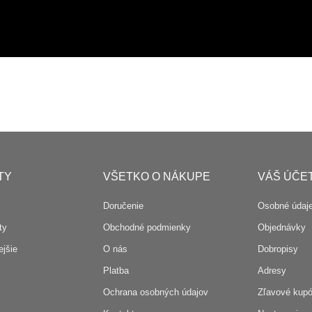
TY
VŠETKO O NÁKUPE
VÁŠ ÚČE
Doručenie
Osobné údaj
ty
Obchodné podmienky
Objednávky
jšie
O nás
Dobropisy
Platba
Adresy
Ochrana osobných údajov
Zľavové kup