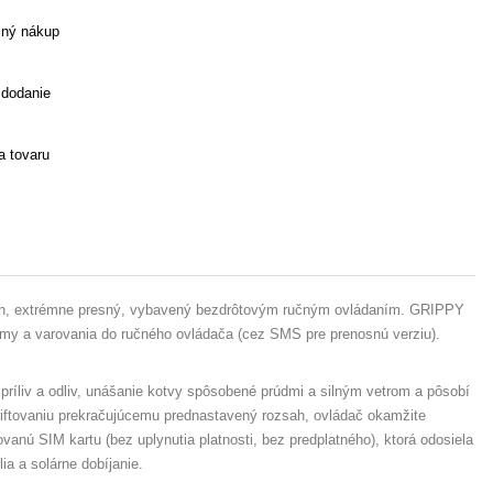
ný nákup
 dodanie
 tovaru
lach, extrémne presný, vybavený bezdrôtovým ručným ovládaním. GRIPPY
army a varovania do ručného ovládača (cez SMS pre prenosnú verziu).
liv a odliv, unášanie kotvy spôsobené prúdmi a silným vetrom a pôsobí
riftovaniu prekračujúcemu prednastavený rozsah, ovládač okamžite
anú SIM kartu (bez uplynutia platnosti, bez predplatného), ktorá odosiela
a a solárne dobíjanie.