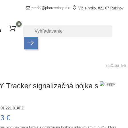
predaj@pharosshop.sk
Vlčie hrdlo, 821 07 Ružinov
0
chevron_left
Ďalší
 Tracker signalizačná bójka s
01.221.01#PZ
23 €
r: kompaktná a ľahká signalizačná bójka s integrovaným GPS, ktorá