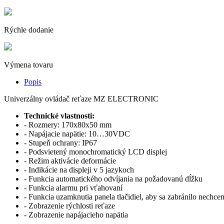
Rýchle dodanie
Výmena tovaru
Popis
Univerzálny ovládač reťaze MZ ELECTRONIC
Technické vlastnosti:
- Rozmery: 170x80x50 mm
- Napájacie napätie: 10…30VDC
- Stupeň ochrany: IP67
- Podsvietený monochromatický LCD displej
- Režim aktivácie deformácie
- Indikácie na displeji v 5 jazykoch
- Funkcia automatického odvíjania na požadovanú dĺžku
- Funkcia alarmu pri vťahovaní
- Funkcia uzamknutia panela tlačidiel, aby sa zabránilo nechcen
- Zobrazenie rýchlosti reťaze
- Zobrazenie napájacieho napätia