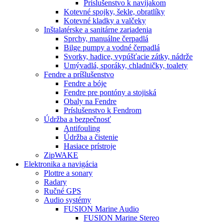
Príslušenstvo k navijakom
Kotevné spojky, šekle, obratlíky
Kotevné kladky a valčeky
Inštalatérske a sanitárne zariadenia
Sprchy, manuálne čerpadlá
Bilge pumpy a vodné čerpadlá
Svorky, hadice, vypúšťacie zátky, nádrže
Umývadlá, sporáky, chladničky, toalety
Fendre a príšlušenstvo
Fendre a bóje
Fendre pre pontóny a stojiská
Obaly na Fendre
Príslušenstvo k Fendrom
Údržba a bezpečnosť
Antifouling
Údržba a čistenie
Hasiace prístroje
ZipWAKE
Elektronika a navigácia
Plottre a sonary
Radary
Ručné GPS
Audio systémy
FUSION Marine Audio
FUSION Marine Stereo