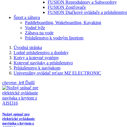
FUSION Reproduktory a Subwoofery
FUSION Zosiľovače
FUSION Diaľkové ovládače a príslušenstv
Šport a zábava
Paddleboarding, Wakeboarding, Kayaking
Vodné lyže
Zábava na vode
Príslušenstvo k vodným športom
Úvodná stránka
Lodné príslušenstvo a doplnky
Kotvy a kotevné systémy
Kotevné navijaky a príslušenstvo
Príslušenstvo k navijakom
Univerzálny ovládač reťaze MZ ELECTRONIC
chevron_left
Ďalší
Nožný spínač pre
elektrické ovládanie
navijaka s krytom z