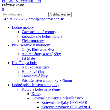
Prihlásiť sa
Vytvoriť účet
Prázdny košík
0
Vyhľadávanie
+421911233202
predaj@pharosshop.sk
Lodné motory
Závesné lodné motory
Zabudované lodné motory
Elektromotory
Príslušenstvo k motorom
Oleje, filtre a mazivá
Akumulátory a nabíjačky
1st Mate
Hot
Člny a lode
Nafukovacie člny
Hliníkové člny
Laminátové člny
Príslušenstvo a doplnky k člnom
Lodné príslušenstvo a doplnky
Kotvy a kotevné systémy
Kotvy
Kotevné navijaky a príslušenstvo
Kotevné navijaky LEWMAR
Kotevné navijaky ITALWINCH