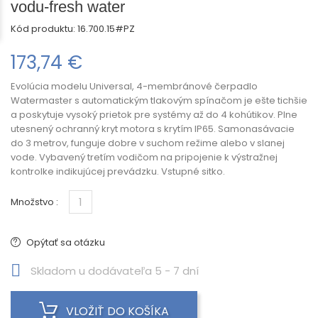
vodu-fresh water
Kód produktu:
16.700.15#PZ
173,74 €
Evolúcia modelu Universal, 4-membránové čerpadlo
Watermaster s automatickým tlakovým spínačom je ešte tichšie
a poskytuje vysoký prietok pre systémy až do 4 kohútikov. Plne
utesnený ochranný kryt motora s krytím IP65. Samonasávacie
do 3 metrov, funguje dobre v suchom režime alebo v slanej
vode. Vybavený tretím vodičom na pripojenie k výstražnej
kontrolke indikujúcej prevádzku. Vstupné sitko.
Množstvo :
Opýtať sa otázku
Skladom u dodávateľa 5 - 7 dní
VLOŽIŤ DO KOŠÍKA