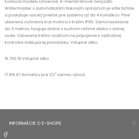
Evolúcia modelu Universal, 4-membránové čerpadlo
Watermaster s automatickým tlakovým spínačom je ešte tichšie
a poskytuje vysoký prietok pre systémy až do 4 kohútikov. Plne
utesnený ochranný kryt motora s krytím IP65. Samonasávacie
do 3 metrov, funguje dobre v suchom režime alebo v slanej
vode. Vybavený tretím vodičom na pripojenie k výstražnej
kontrolke indikujúcej prevádzku. Vstupné sitko.
16.700.19 Vstupné sitko
17.815.87 Armatúry pre 1/2" samec vývod.
INFORMÁCIE O E-SHOPE