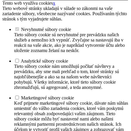
Tento web využíva cookies
x
Tieto webové stránky ukladajú v súlade so zákonmi na vaše
zariadenie súbory, všeobecne nazývané cookies. Používaním týchto
stránok s tým vyjadrujete súhlas.
Nevyhnutné súbory cookie
Tieto súbory cookie sú nevyhnutné pre prevádzku našich
služieb a nemožno ich vypnúť. Zvyčajne sa nastavujú iba v
reakcii na vaše akcie, ako je napríklad vytvorenie účtu alebo
uloženie zoznamu želaní na neskôr.
Analytické súbory cookie
Tieto súbory cookie nám umožňujú počítať návštevy a
prevádzku, aby sme mali prehľad o tom, ktoré stránky sú
najobľúbenejšie a ako sa na našom webe návštevníci
pohybujú. Všetky informácie, ktoré tieto súbory cookie
zhromažďujú, sú agregované, a teda anonymné.
Marketingové súbory cookie
Keď prijmete marketingové súbory cookie, dávate nám súhlas
umiestniť do vášho zariadenia cookies, ktoré vám poskytnú
relevantný obsah zodpovedajúci vašim záujmom. Tieto
súbory cookie môžu byť nastavené nami alebo našimi
reklamnými partnermi prostredníctvom našich stránok. Ich
účelom je vytvoriť profil vašich záujmov a zobrazovať vám