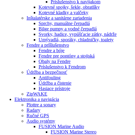
Príslušenstvo k navijakom
Kotevné spojky, šekle, obratlíky
Kotevné kladky a valčeky
Inštalatérske a sanitárne zariadenia
Sprchy, manuálne čerpadlá
Bilge pumpy a vodné čerpadlá
Svorky, hadice, vypúšťacie zátky, nádrže
Umývadlá, sporáky, chladničky, toalety
Fendre a príšlušenstvo
Fendre a bóje
Fendre pre pontóny a stojiská
Obaly na Fendre
Príslušenstvo k Fendrom
Údržba a bezpečnosť
Antifouling
Údržba a čistenie
Hasiace prístroje
ZipWAKE
Elektronika a navigácia
Plottre a sonary
Radary
Ručné GPS
Audio systémy
FUSION Marine Audio
FUSION Marine Stereo