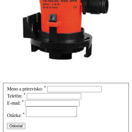
*
Meno a priezvisko:
*
Telefón:
*
E-mail:
*
Otázka: