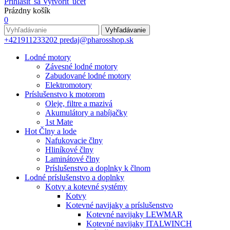
Prihlásiť sa
Vytvoriť účet
Prázdny košík
0
Vyhľadávanie
+421911233202
predaj@pharosshop.sk
Lodné motory
Závesné lodné motory
Zabudované lodné motory
Elektromotory
Príslušenstvo k motorom
Oleje, filtre a mazivá
Akumulátory a nabíjačky
1st Mate
Hot
Člny a lode
Nafukovacie člny
Hliníkové člny
Laminátové člny
Príslušenstvo a doplnky k člnom
Lodné príslušenstvo a doplnky
Kotvy a kotevné systémy
Kotvy
Kotevné navijaky a príslušenstvo
Kotevné navijaky LEWMAR
Kotevné navijaky ITALWINCH