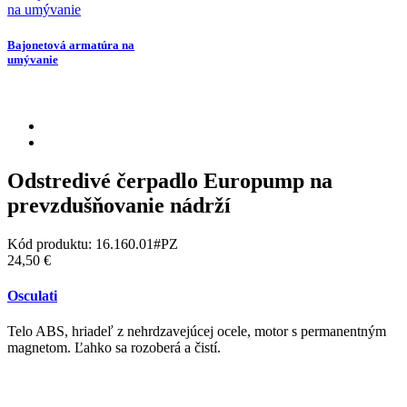
Bajonetová armatúra na
umývanie
Odstredivé čerpadlo Europump na
prevzdušňovanie nádrží
Kód produktu:
16.160.01#PZ
24,50 €
Osculati
Telo ABS, hriadeľ z nehrdzavejúcej ocele, motor s permanentným
magnetom. Ľahko sa rozoberá a čistí.