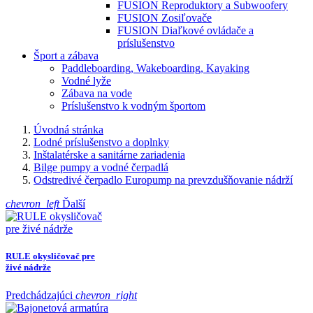
FUSION Reproduktory a Subwoofery
FUSION Zosiľovače
FUSION Diaľkové ovládače a
príslušenstvo
Šport a zábava
Paddleboarding, Wakeboarding, Kayaking
Vodné lyže
Zábava na vode
Príslušenstvo k vodným športom
Úvodná stránka
Lodné príslušenstvo a doplnky
Inštalatérske a sanitárne zariadenia
Bilge pumpy a vodné čerpadlá
Odstredivé čerpadlo Europump na prevzdušňovanie nádrží
chevron_left
Ďalší
RULE okysličovač pre
živé nádrže
Predchádzajúci
chevron_right