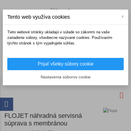
Tento web využíva cookies
x
0
Tieto webové stránky ukladajú v súlade so zákonmi na vaše
zariadenie súbory, všeobecne nazývané cookies. Používaním
týchto stránok s tým vyjadrujete súhlas.
Úvodná stránka
Lodné príslušenstvo a doplnky
Prijať všetky súbory cookie
Inštalatérske a sanitárne zariadenia
Bilge pumpy a vodné čerpadlá
Nastavenia súborov cookie
FLOJET náhradná servisná súprava s membránou
FLOJET náhradná servisná
súprava s membránou