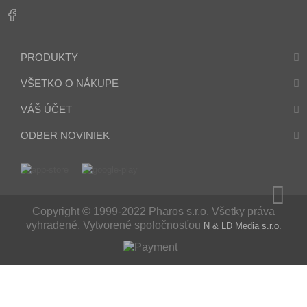
PRODUKTY
VŠETKO O NÁKUPE
VÁŠ ÚČET
ODBER NOVINIEK
Copyright © 1999-2022 Pharos s.r.o. Všetky práva
vyhradené, Vytvorené spoločnosťou
N & LD Media s.r.o.