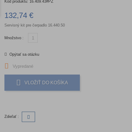
Kód produktu:
16.409.43#PZ
132,74 €
Servisný kit pre čerpadlo 16.440.50
Množstvo :
Opýtať sa otázku

Vypredané
VLOŽIŤ DO KOŠÍKA
Zdieľať :