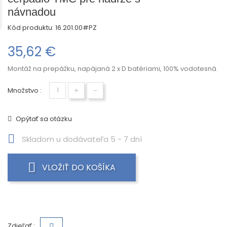
návnadou
Kód produktu:
16.201.00#PZ
35,62 €
Montáž na prepážku, napájaná 2 x D batériami, 100% vodotesná.
+
-
Množstvo :
Opýtať sa otázku
Skladom u dodávateľa 5 - 7 dní
VLOŽIŤ DO KOŠÍKA
Zdieľať :