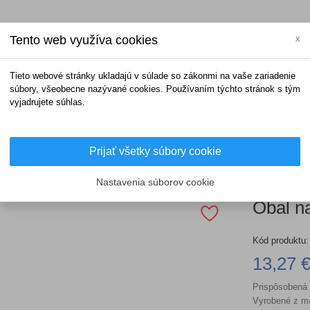
Tento web využíva cookies
x
Tieto webové stránky ukladajú v súlade so zákonmi na vaše zariadenie
súbory, všeobecne nazývané cookies. Používaním týchto stránok s tým
vyjadrujete súhlas.
Prijať všetky súbory cookie
Obaly na Fendre
Obal na bóju - extra mäkký
Nastavenia súborov cookie
Obal na
Kód produktu:
13,27 
Prispôsobená 
Vyrobené z mä