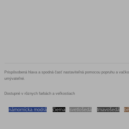
Prispôsobená hlava a spodná časť nastaviteľná pomocou popruhu a vačkove
umývateľné.
Dostupné v rôznych farbách a veľkostiach
námornícka modrá
čierna
svetlošedá
tmavošedá
bé