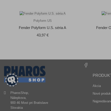
Polyform US
Fender Polyform U.S. séria A
Fender O
Cena
43,97 €
PRODUK
Akcia
PharosShop,
Nové produk
Nálepkova,
Najpredávane
900 46 Most pri Bratislave
Slovakia