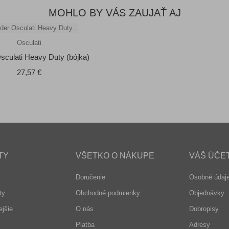
MOHLO BY VÁS ZAUJAŤ AJ
Osculati
sculati Heavy Duty (bójka)
Cena
27,57 €
TY
VŠETKO O NÁKUPE
VÁŠ ÚČE
Doručenie
Osobné údaj
ty
Obchodné podmienky
Objednávky
jšie
O nás
Dobropisy
Platba
Adresy