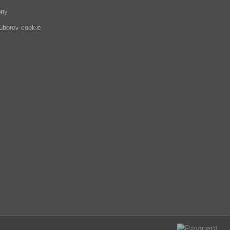
óny
úborov cookie