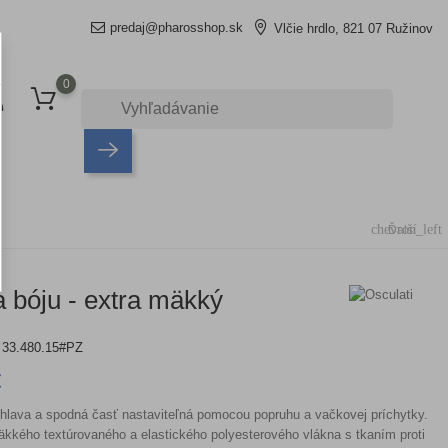
predaj@pharosshop.sk
Vlčie hrdlo, 821 07 Ružinov
0
chevron_left
Ďalší
 bóju - extra mäkký
33.480.15#PZ
€
hlava a spodná časť nastaviteľná pomocou popruhu a vačkovej príchytky.
kkého textúrovaného a elastického polyesterového vlákna s tkaním proti