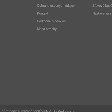
Ochrana osobných údajov
Zľavové kup
Kontakt
Nastavenia s
Podrobne o cookies
Mapa stránky
é, Vytvorené spoločnosťou
N & LD Media s.r.o.