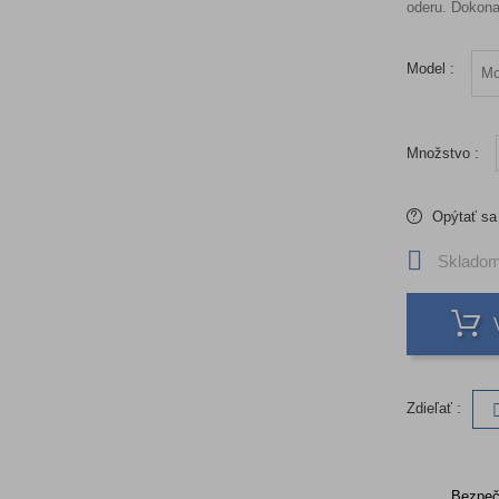
oderu. Dokona
Model :
Množstvo :
Opýtať sa
Skladom 
Zdieľať :
Bezpeč