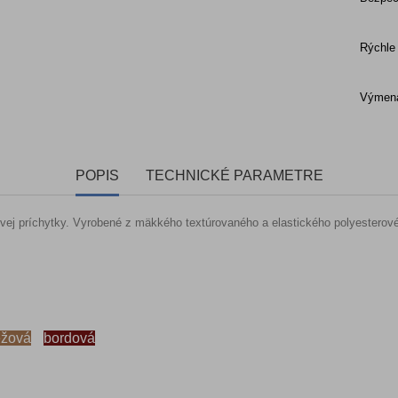
Rýchle
Výmena
POPIS
TECHNICKÉ PARAMETRE
j príchytky. Vyrobené z mäkkého textúrovaného a elastického polyesterovéh
žová
bordová