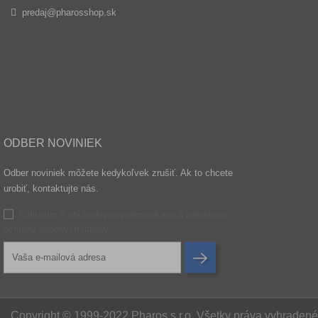
predaj@pharosshop.sk
ODBER NOVINIEK
Odber noviniek môžete kedykoľvek zrušiť. Ak to chcete
urobiť, kontaktujte nás.
Súhlasím s obchodnými podmienkami a zásadami
ochrany osobných údajov
Copyright © 1999-2022 Pharos s.r.o. Všetky práva vyhraden