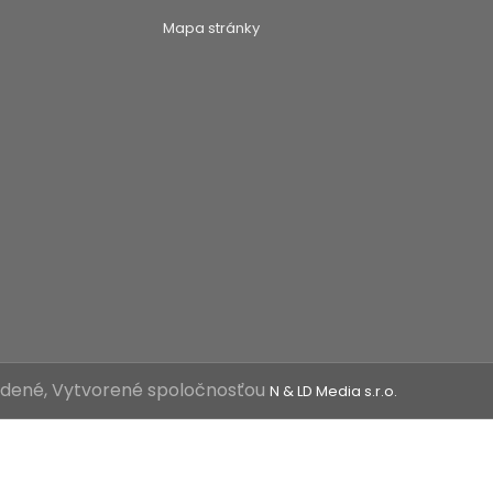
Mapa stránky
radené, Vytvorené spoločnosťou
N & LD Media s.r.o.