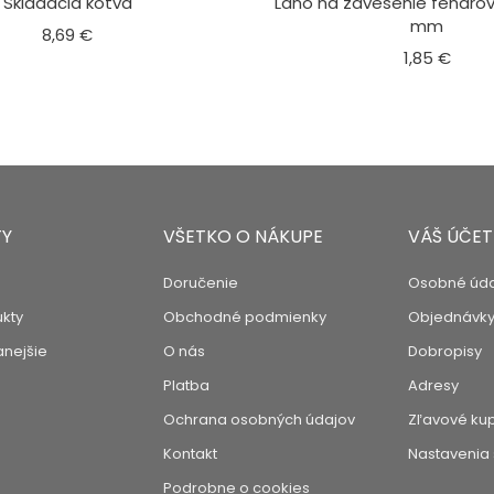
Skladacia kotva
Lano na zavesenie fendrov
mm
Cena
8,69 €
Cen
1,85 €
Y
VŠETKO O NÁKUPE
VÁŠ ÚČET
Doručenie
Osobné úd
kty
Obchodné podmienky
Objednávk
nejšie
O nás
Dobropisy
Platba
Adresy
Ochrana osobných údajov
Zľavové ku
Kontakt
Nastavenia
Podrobne o cookies