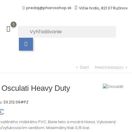
predaj@pharosshop.sk
Vlčie hrdlo, 821 07 Ružinov
0
Ďalší
Predchádzajúci
chevron_left
chevron_right
 Osculati Heavy Duty
u:
33.212.09#PZ
 €
valitného mäkkého PVC. Biele telo a modrá hlava. Vybavený
vyfukovacím ventilom. Maximálny tlak 0,15 bar.