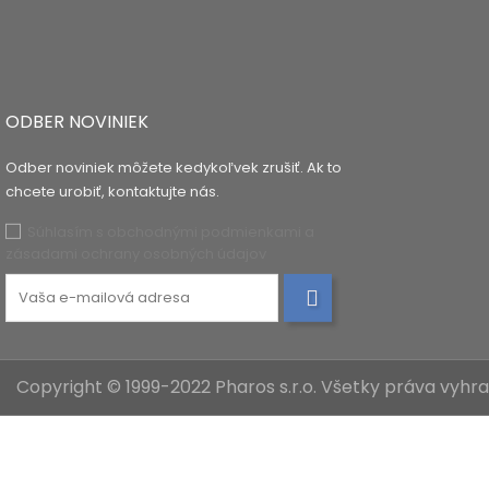
ODBER NOVINIEK
Odber noviniek môžete kedykoľvek zrušiť. Ak to
chcete urobiť, kontaktujte nás.
Súhlasím s obchodnými podmienkami a
zásadami ochrany osobných údajov
Copyright © 1999-2022 Pharos s.r.o. Všetky práva vyh