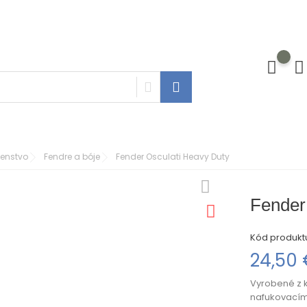
šenstvo
Fendre a bóje
Fender Osculati Heavy Duty
Fender
Kód produkt
24,50
Vyrobené z k
nafukovacím/