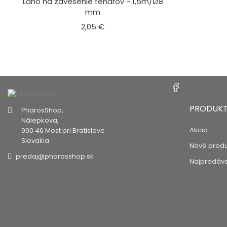
Lano na zavesenie fendrov - 1,5m/Ø8
mm
Cena
2,05 €
PRODUKT
PharosShop,
Nálepkova,
Akcia
900 46 Most pri Bratislave
Slovakia
Nové produ
predaj@pharosshop.sk
Najpredáva