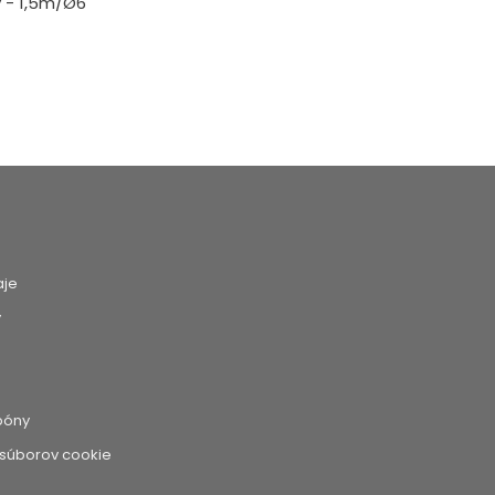
 - 1,5m/Ø6
a
aje
y
póny
 súborov cookie